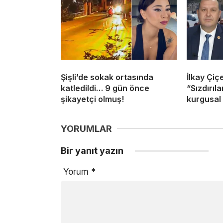
Şişli’de sokak ortasında
İlkay Çiç
katledildi… 9 gün önce
“Sızdırıl
şikayetçi olmuş!
kurgusal 
YORUMLAR
Bir yanıt yazın
Yorum
*