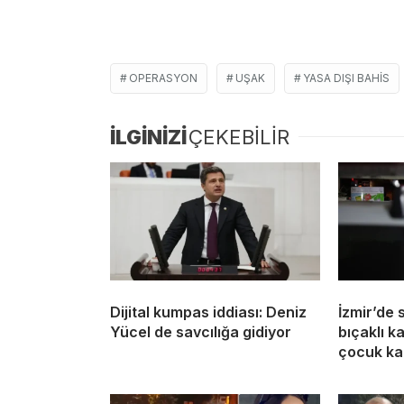
OPERASYON
UŞAK
YASA DIŞI BAHIS
İLGİNİZİ
ÇEKEBİLİR
Dijital kumpas iddiası: Deniz
İzmir’de 
Yücel de savcılığa gidiyor
bıçaklı k
çocuk ka