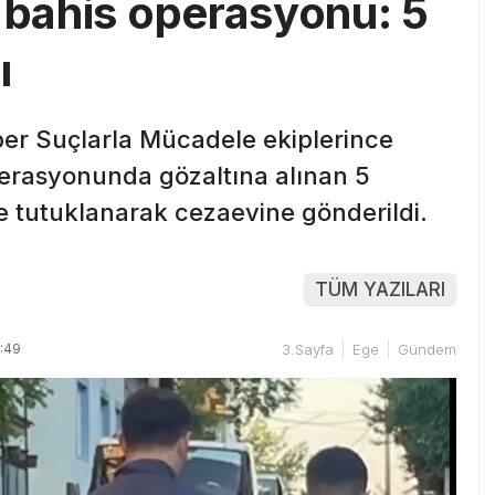
ı bahis operasyonu: 5
ı
er Suçlarla Mücadele ekiplerince
erasyonunda gözaltına alınan 5
e tutuklanarak cezaevine gönderildi.
TÜM YAZILARI
:49
3.Sayfa
Ege
Gündem