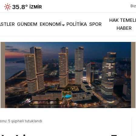
35.8
°
Biz
İZMIR
HAK TEMEL
STLER
GÜNDEM
EKONOMI
POLITIKA
SPOR
HABER
onu: 5 şüpheli tutuklandı