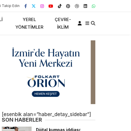
i Takip Edin
LI
YEREL
ÇEVRE-
YÖNETIMLER
İKLIM
[esenbik alan=”haber_detay_sidebar”]
SON HABERLER
Dijital kumpas iddiası: