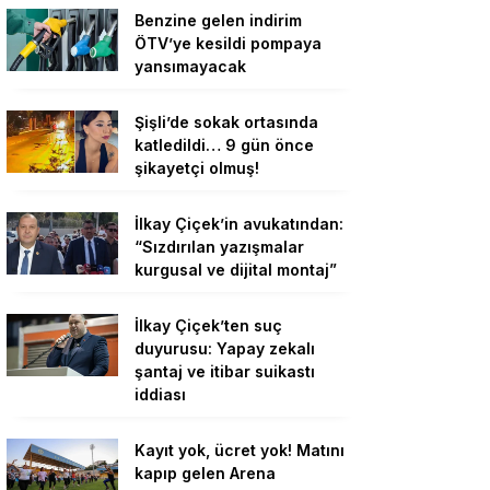
Benzine gelen indirim
ÖTV’ye kesildi pompaya
yansımayacak
Şişli’de sokak ortasında
katledildi… 9 gün önce
şikayetçi olmuş!
İlkay Çiçek’in avukatından:
“Sızdırılan yazışmalar
kurgusal ve dijital montaj”
İlkay Çiçek’ten suç
duyurusu: Yapay zekalı
şantaj ve itibar suikastı
iddiası
Kayıt yok, ücret yok! Matını
kapıp gelen Arena