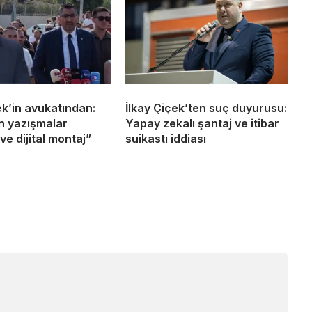
ek’in avukatından:
İlkay Çiçek’ten suç duyurusu:
an yazışmalar
Yapay zekalı şantaj ve itibar
ve dijital montaj”
suikastı iddiası