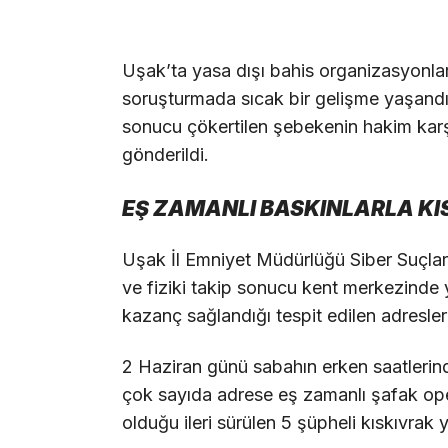
Uşak’ta yasa dışı bahis organizasyonlar
soruşturmada sıcak bir gelişme yaşandı.
sonucu çökertilen şebekenin hakim karş
gönderildi.
EŞ ZAMANLI BASKINLARLA K
Uşak İl Emniyet Müdürlüğü Siber Suçlar
ve fiziki takip sonucu kent merkezinde y
kazanç sağlandığı tespit edilen adresleri 
2 Haziran günü sabahın erken saatlerin
çok sayıda adrese eş zamanlı şafak op
olduğu ileri sürülen 5 şüpheli kıskıvrak 