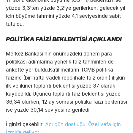
Yıl sonu ekonomik büyüme (GSYH) beklentisi ise
yüzde 3,3’ten yüzde 3,2’ye gerilerken, gelecek yıl
için büyüme tahmini yüzde 4,1 seviyesinde sabit
tutuldu.
POLİTİKA FAİZİ BEKLENTİSİ AÇIKLANDI
Merkez Bankası’nın önümüzdeki dönem para
politikası adımlarına yönelik faiz tahminleri de
ankette yer buldu.Katılımcıların TCMB politika
faizine (bir hafta vadeli repo ihale faiz oranı) ilişkin
ilk ve ikinci toplantı beklentisi yüzde 37 olarak
kaydedildi. Üçüncü toplantı faiz beklentisi yüzde
36,34 olurken, 12 ay sonrası politika faizi beklentisi
ise yüzde 30,14 seviyesine geriledi.
İlginizi çekebilir:
Acı gün dostluğu: Özel vefa için
İzmir’e geliyor