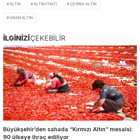
ALTIN
ALTIN FIYATI
ÇEYREK ALTIN
GRAM ALTIN
İLGİNİZİ
ÇEKEBİLİR
Büyükşehir’den sahada “Kırmızı Altın” mesaisi:
90 ülkeye ihraç ediliyor