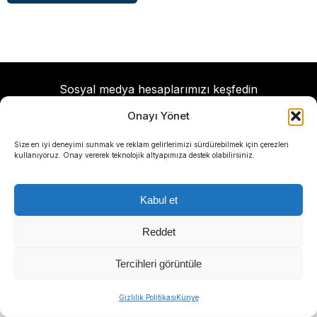
Sosyal medya hesaplarımızı keşfedin
Onayı Yönet
Size en iyi deneyimi sunmak ve reklam gelirlerimizi sürdürebilmek için çerezleri
kullanıyoruz. Onay vererek teknolojik altyapımıza destek olabilirsiniz.
KATEGORİLER
Kabul et
Gündem
Reddet
Yerel Yönetimler
Tercihleri görüntüle
Politika
Ekonomi
Gizlilik Politikası
Künye