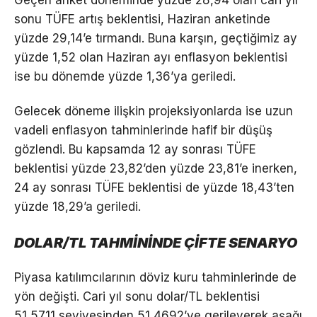
Geçen anket döneminde yüzde 28,94 olan cari yıl
sonu TÜFE artış beklentisi, Haziran anketinde
yüzde 29,14’e tırmandı. Buna karşın, geçtiğimiz ay
yüzde 1,52 olan Haziran ayı enflasyon beklentisi
ise bu dönemde yüzde 1,36’ya geriledi.
Gelecek döneme ilişkin projeksiyonlarda ise uzun
vadeli enflasyon tahminlerinde hafif bir düşüş
gözlendi. Bu kapsamda 12 ay sonrası TÜFE
beklentisi yüzde 23,82’den yüzde 23,81’e inerken,
24 ay sonrası TÜFE beklentisi de yüzde 18,43’ten
yüzde 18,29’a geriledi.
DOLAR/TL TAHMİNİNDE ÇİFTE SENARYO
Piyasa katılımcılarının döviz kuru tahminlerinde de
yön değişti. Cari yıl sonu dolar/TL beklentisi
51,5711 seviyesinden 51,4692’ye gerileyerek aşağı