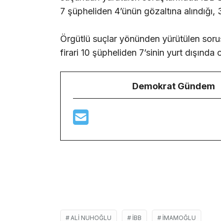
7 şüpheliden 4’ünün gözaltına alındığı, 3
Örgütlü suçlar yönünden yürütülen soruş
firari 10 şüpheliden 7’sinin yurt dışında 
Demokrat Gündem
ALI NUHOĞLU
IBB
IMAMOĞLU