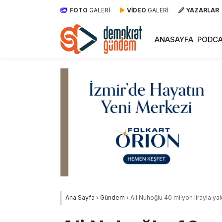
FOTO
GALERİ
VİDEO
GALERİ
YAZARLAR
ANASAYFA
PODCA
Ana Sayfa
›
Gündem
›
Ali Nuhoğlu 40 milyon lirayla ya