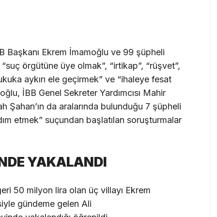
İBB Başkanı Ekrem İmamoğlu ve 99 şüpheli
“suç örgütüne üye olmak”, “irtikap”, “rüşvet”,
ri hukuka aykırı ele geçirmek” ve “ihaleye fesat
moğlu, İBB Genel Sekreter Yardımcısı Mahir
ah Şahan’ın da aralarında bulunduğu 7 şüpheli
ım etmek” suçundan başlatılan soruşturmalar
İNDE YAKALANDI
eri 50 milyon lira olan üç villayı Ekrem
siyle gündeme gelen Ali