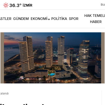
36.3
°
Biz
İZMIR
HAK TEMEL
STLER
GÜNDEM
EKONOMI
POLITIKA
SPOR
HABER
kalandı