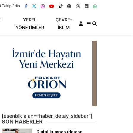
i Takip Edin
LI
YEREL
ÇEVRE-
YÖNETIMLER
İKLIM
[esenbik alan=”haber_detay_sidebar”]
SON HABERLER
Dijital kumpas iddiası: