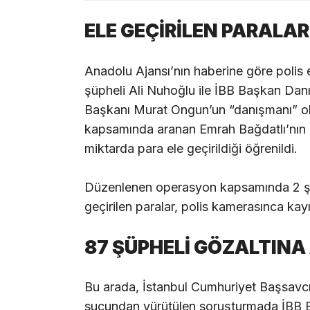
ELE GEÇİRİLEN PARALA
Anadolu Ajansı’nın haberine göre polis 
şüpheli Ali Nuhoğlu ile İBB Başkan Da
Başkanı Murat Ongun’un “danışmanı” ol
kapsamında aranan Emrah Bağdatlı’nın 
miktarda para ele geçirildiği öğrenildi.
Düzenlenen operasyon kapsamında 2 şüp
geçirilen paralar, polis kamerasınca kayıt
87 ŞÜPHELİ GÖZALTINA 
Bu arada, İstanbul Cumhuriyet Başsavc
suçundan yürütülen soruşturmada İBB 