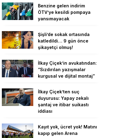
Benzine gelen indirim
ÖTV’ye kesildi pompaya
yansımayacak
Şişli’de sokak ortasında
katledildi… 9 gün önce
şikayetçi olmuş!
İlkay Çiçek’in avukatından:
“Sızdırılan yazışmalar
kurgusal ve dijital montaj”
İlkay Çiçek’ten suç
duyurusu: Yapay zekalı
şantaj ve itibar suikastı
iddiası
Kayıt yok, ücret yok! Matını
kapıp gelen Arena