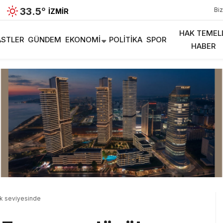
33.5
°
Biz
İZMIR
HAK TEMEL
STLER
GÜNDEM
EKONOMI
POLITIKA
SPOR
HABER
şük seviyesinde