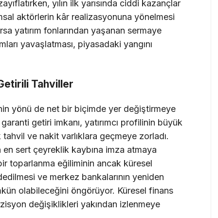
 zayıflatırken, yılın ilk yarısında ciddi kazançlar
umsal aktörlerin kâr realizasyonuna yönelmesi
borsa yatırım fonlarından yaşanan sermaye
lımları yavaşlatması, piyasadaki yangını
tirili Tahviller
in yönü de net bir biçimde yer değiştirmeye
garanti getiri imkanı, yatırımcı profilinin büyük
k tahvil ve nakit varlıklara geçmeye zorladı.
a en sert çeyreklik kaybına imza atmaya
ı bir toparlanma eğiliminin ancak küresel
dedilmesi ve merkez bankalarının yeniden
ün olabileceğini öngörüyor. Küresel finans
ozisyon değişiklikleri yakından izlenmeye