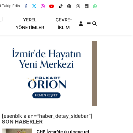
i Takip Edin
LI
YEREL
ÇEVRE-
YÖNETIMLER
İKLIM
[esenbik alan=”haber_detay_sidebar”]
SON HABERLER
CHP İzmir’de iki ilçeye jet