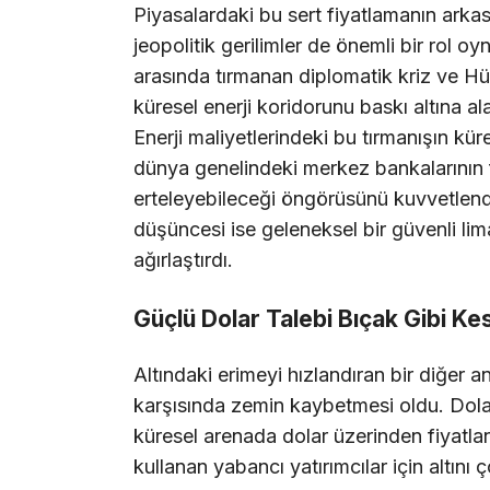
Piyasalardaki bu sert fiyatlamanın arka
jeopolitik gerilimler de önemli bir rol oy
arasında tırmanan diplomatik kriz ve Hü
küresel enerji koridorunu baskı altına ala
Enerji maliyetlerindeki bu tırmanışın kür
dünya genelindeki merkez bankalarının fai
erteleyebileceği öngörüsünü kuvvetlendi
düşüncesi ise geleneksel bir güvenli lima
ağırlaştırdı.
Güçlü Dolar Talebi Bıçak Gibi Kes
Altındaki erimeyi hızlandıran bir diğer an
karşısında zemin kaybetmesi oldu. Dolar 
küresel arenada dolar üzerinden fiyatland
kullanan yabancı yatırımcılar için altını