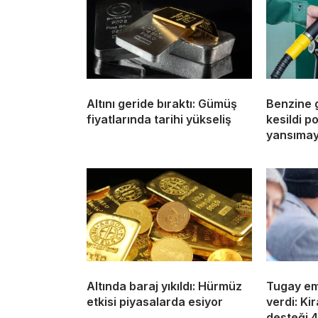
Altını geride bıraktı: Gümüş
Benzine 
fiyatlarında tarihi yükseliş
kesildi 
yansıma
Altında baraj yıkıldı: Hürmüz
Tugay eme
etkisi piyasalarda esiyor
verdi: Kir
desteği 4