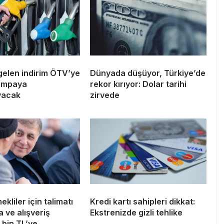
gelen indirim ÖTV’ye
Dünyada düşüyor, Türkiye’de
pompaya
rekor kırıyor: Dolar tarihi
yacak
zirvede
kliler için talimatı
Kredi kartı sahipleri dikkat:
a ve alışveriş
Ekstrenizde gizli tehlike
 bin TL’ye