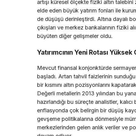
artışı küresel ölçekte fiziki altın talebini
elde eden büyük yatırım fonları ile kur
de düşüşü derinleştirdi. Altına dayalı 
çıkışları ve merkez bankalarının fiziki a
büyüten diğer gelişmeler oldu.
Yatırımcının Yeni Rotası Yüksek Ge
Mevcut finansal konjonktürde sermayen
başladı. Artan tahvil faizlerinin sunduğu 
bir kısmını altın pozisyonlarını kapatara
Değerli metallerin 2013 yılından bu yan
hazırlandığı bu süreçte analistler, kalıc
enflasyonda çok belirgin bir düşüş kay
gevşeme politikalarına dönmesiyle mümk
merkezlerinden gelen anlık veriler ve p
devam ediyor.