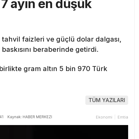
n 7 ayın en düşük
ahvil faizleri ve güçlü dolar dalgası,
ış baskısını beraberinde getirdi.
birlikte gram altın 5 bin 970 Türk
TÜM YAZILARI
41
Kaynak: HABER MERKEZI
Ekonomi
Emtia