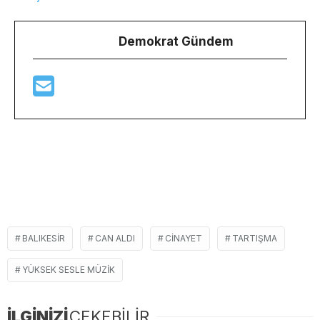
Demokrat Gündem
BALIKESIR
CAN ALDI
CINAYET
TARTIŞMA
YÜKSEK SESLE MÜZIK
İLGİNİZİ
ÇEKEBİLİR