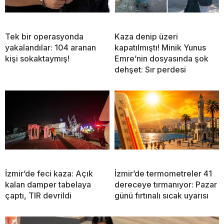
Tek bir operasyonda
Kaza denip üzeri
yakalandılar: 104 aranan
kapatılmıştı! Minik Yunus
kişi sokaktaymış!
Emre’nin dosyasında şok
dehşet: Sır perdesi
İzmir’de feci kaza: Açık
İzmir’de termometreler 41
kalan damper tabelaya
dereceye tırmanıyor: Pazar
çaptı, TIR devrildi
günü fırtınalı sıcak uyarısı