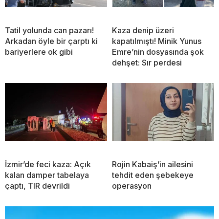
Tatil yolunda can pazarı!
Kaza denip üzeri
Arkadan öyle bir çarptı ki
kapatılmıştı! Minik Yunus
bariyerlere ok gibi
Emre’nin dosyasında şok
dehşet: Sır perdesi
İzmir’de feci kaza: Açık
Rojin Kabaiş’in ailesini
kalan damper tabelaya
tehdit eden şebekeye
çaptı, TIR devrildi
operasyon