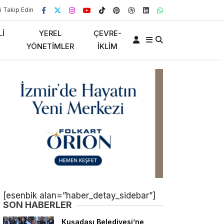
i Takip Edin
LI
YEREL
ÇEVRE-
YÖNETIMLER
İKLIM
[esenbik alan=”haber_detay_sidebar”]
SON HABERLER
Kuşadası Belediyesi’ne