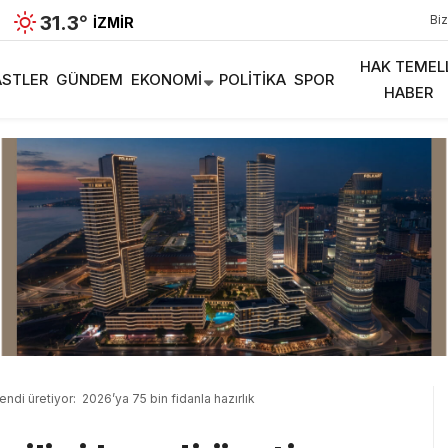
31.3
°
Biz
İZMIR
HAK TEMEL
STLER
GÜNDEM
EKONOMI
POLITIKA
SPOR
HABER
endi üretiyor: 2026’ya 75 bin fidanla hazırlık