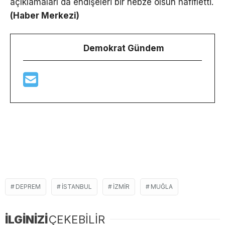
açıklamaları da endişeleri bir nebze olsun hafifletti.
(Haber Merkezi)
Demokrat Gündem
DEPREM
ISTANBUL
IZMIR
MUĞLA
İLGİNİZİ
ÇEKEBİLİR