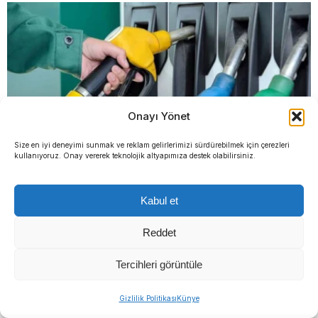
Onayı Yönet
Size en iyi deneyimi sunmak ve reklam gelirlerimizi sürdürebilmek için çerezleri
kullanıyoruz. Onay vererek teknolojik altyapımıza destek olabilirsiniz.
Benzine gelen indirim ÖTV’ye kesildi pompaya
Kabul et
yansımayacak
Reddet
YORUMLAR
Tercihleri görüntüle
Bir yanıt yazın
Gizlilik Politikası
Künye
Yorum
*