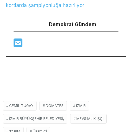
kortlarda şampiyonluğa hazırlıyor
Demokrat Gündem
CEMIL TUGAY
DOMATES
İZMIR
İZMIR BÜYÜKŞEHIR BELEDIYESI,
MEVSIMLIK IŞÇI
TARIM
ÜRETICI