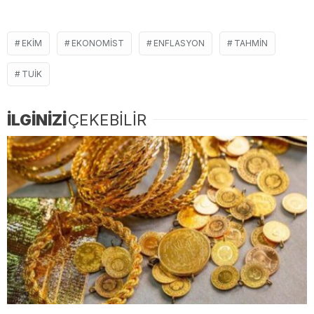
EKIM
EKONOMIST
ENFLASYON
TAHMIN
TUIK
İLGİNİZİ
ÇEKEBİLİR