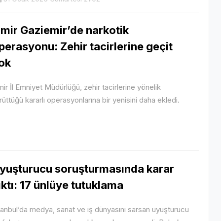
zmir Gaziemir’de narkotik
perasyonu: Zehir tacirlerine geçit
ok
mir İl Emniyet Müdürlüğü, zehir tacirlerine yönelik
rüttüğü kararlı operasyonlarına bir yenisini daha ekledi.
yuşturucu soruşturmasında karar
ıktı: 17 ünlüye tutuklama
tanbul’da medya, sanat ve iş dünyasını sarsan uyuşturucu