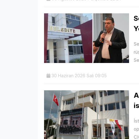
S
Y
Se
rü
Se
30 Haziran 2026 Salı 09:05
A
i
İs
op
CH