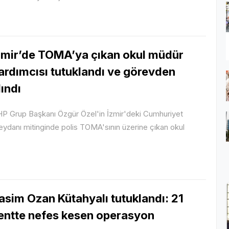
zmir’de TOMA’ya çıkan okul müdür
ardımcısı tutuklandı ve görevden
lındı
P Grup Başkanı Özgür Özel'in İzmir'deki Cumhuriyet
ydanı mitinginde polis TOMA'sının üzerine çıkan okul
asim Ozan Kütahyalı tutuklandı: 21
entte nefes kesen operasyon