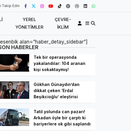
i Takip Edin
LI
YEREL
ÇEVRE-
YÖNETIMLER
İKLIM
[esenbik alan=”haber_detay_sidebar”]
SON HABERLER
Tek bir operasyonda
yakalandılar: 104 aranan
kişi sokaktaymış!
Gökhan Günaydın’dan
dikkat çeken ‘Erdal
Beşikcioğlu’ eleştirisi
Tatil yolunda can pazarı!
Arkadan öyle bir çarptı ki
bariyerlere ok gibi saplandı