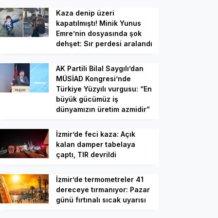
Kaza denip üzeri
kapatılmıştı! Minik Yunus
Emre’nin dosyasında şok
dehşet: Sır perdesi aralandı
AK Partili Bilal Saygılı’dan
MÜSİAD Kongresi’nde
Türkiye Yüzyılı vurgusu: “En
büyük gücümüz iş
dünyamızın üretim azmidir”
İzmir’de feci kaza: Açık
kalan damper tabelaya
çaptı, TIR devrildi
İzmir’de termometreler 41
dereceye tırmanıyor: Pazar
günü fırtınalı sıcak uyarısı