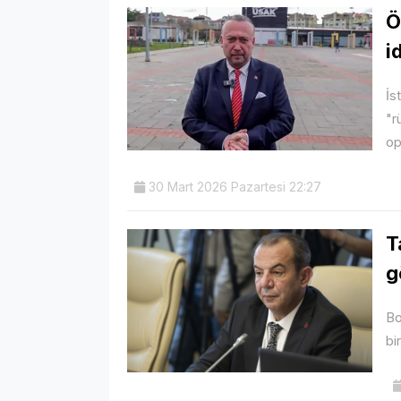
Ö
i
İs
"r
op
30 Mart 2026 Pazartesi 22:27
T
g
Bo
bi