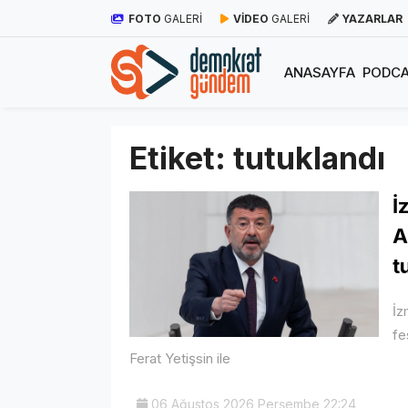
FOTO
GALERİ
VİDEO
GALERİ
YAZARLAR
ANASAYFA
PODCA
Etiket:
tutuklandı
İ
A
t
İz
fe
Ferat Yetişsin ile
06 Ağustos 2026 Perşembe 22:24