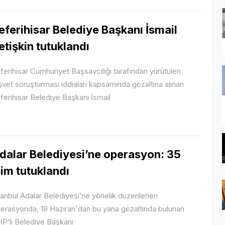
eferihisar Belediye Başkanı İsmail
etişkin tutuklandı
ferihisar Cumhuriyet Başsavcılığı tarafından yürütülen
şvet soruşturması iddiaları kapsamında gözaltına alınan
ferihisar Belediye Başkanı İsmail
dalar Belediyesi’ne operasyon: 35
sim tutuklandı
tanbul Adalar Belediyesi’ne yönelik düzenlenen
erasyonda, 19 Haziran'dan bu yana gözaltında bulunan
P’li Belediye Başkanı