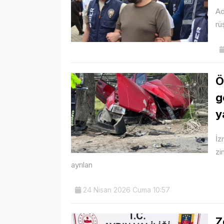
Ad
rü
Ö
g
y
İz
zi
ayrılan
24 Nisan 2026 Cuma 10:57
Z