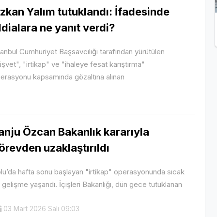
zkan Yalım tutuklandı: İfadesinde
ddialara ne yanıt verdi?
tanbul Cumhuriyet Başsavcılığı tarafından yürütülen
üşvet", "irtikap" ve "ihaleye fesat karıştırma"
erasyonu kapsamında gözaltına alınan
anju Özcan Bakanlık kararıyla
örevden uzaklaştırıldı
lu’da hafta sonu başlayan "irtikap" operasyonunda sıcak
r gelişme yaşandı. İçişleri Bakanlığı, dün gece tutuklanan
03 Mart 2026 Salı 09:03