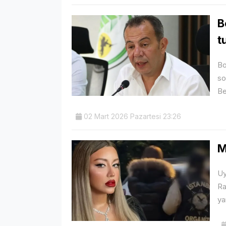
B
t
Bo
so
Be
02 Mart 2026 Pazartesi 23:26
M
Uy
Ra
ya