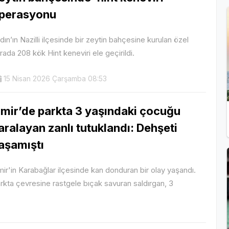
perasyonu
dın’ın Nazilli ilçesinde bir zeytin bahçesine kurulan özel
rada 208 kök Hint keneviri ele geçirildi.
15 Nisan 2026 Çarşamba 08:53
zmir’de parkta 3 yaşındaki çocuğu
aralayan zanlı tutuklandı: Dehşeti
aşamıştı
mir'in Karabağlar ilçesinde kan donduran bir olay yaşandı.
rkta çevresine rastgele bıçak savuran saldırgan, 3