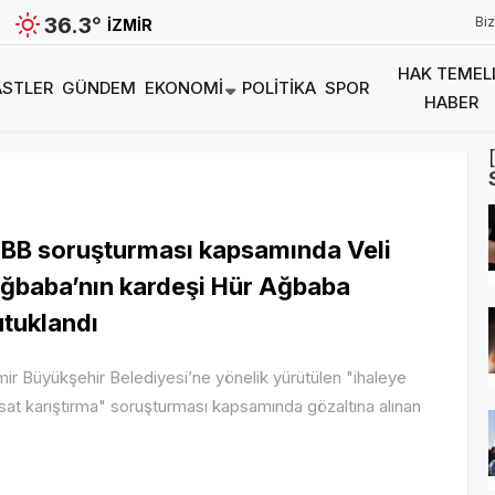
36.3
°
Biz
İZMIR
HAK TEMEL
STLER
GÜNDEM
EKONOMI
POLITIKA
SPOR
HABER
zBB soruşturması kapsamında Veli
ğbaba’nın kardeşi Hür Ağbaba
utuklandı
mir Büyükşehir Belediyesi’ne yönelik yürütülen "ihaleye
sat karıştırma" soruşturması kapsamında gözaltına alınan