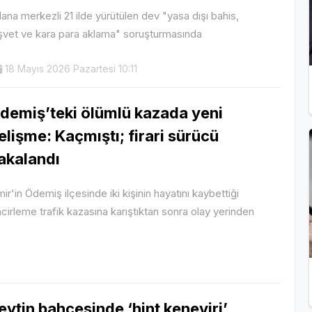
ana merkezli 21 ilde yürütülen dev "yasa dışı bahis,
şvet ve kara para aklama" soruşturmasında
18 Mayıs 2026 Pazartesi 10:11
demiş’teki ölümlü kazada yeni
elişme: Kaçmıştı; firari sürücü
akalandı
mir'in Ödemiş ilçesinde iki kişinin hayatını kaybettiği
ncirleme trafik kazasına karıştıktan sonra olay yerinden
eytin bahçesinde ‘hint keneviri’