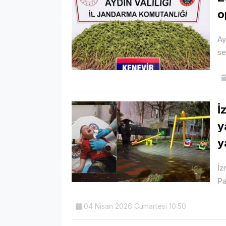
o
Ay
se
İ
y
y
İz
Pa
04 Nisan 2026 Cumartesi 10:50