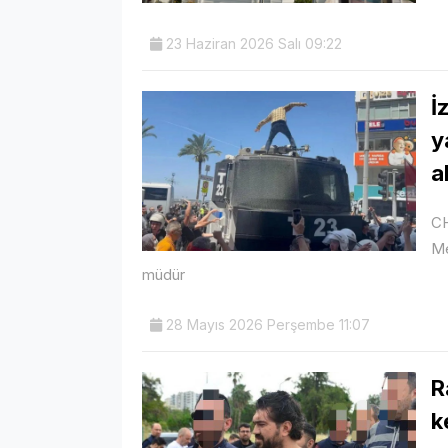
23 Haziran 2026 Salı 09:22
İ
y
a
CH
Me
müdür
28 Mayıs 2026 Perşembe 11:07
R
k