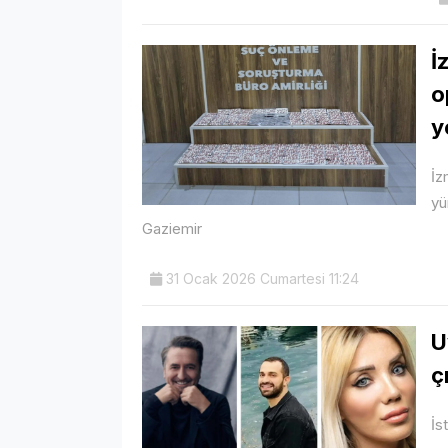
İ
o
y
İz
yü
Gaziemir
31 Ocak 2026 Cumartesi 11:24
U
ç
İs