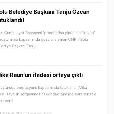
olu Belediye Başkanı Tanju Özcan
utuklandı!
lu Cumhuriyet Başsavcılığı tarafından yürütülen "irtikap"
ruşturması kapsamında gözaltına alınan CHP'li Bolu
lediye Başkanı Tanju
ika Raun’un ifadesi ortaya çıktı
uşturucu operasyonu kapsamında tutuklanan Mika
un, savcılık sorgusunda hakkındaki tüm iddialara tek tek
nıt verdi.
31 Ocak 2026 Cumartesi 21:02