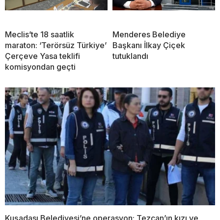
Meclis’te 18 saatlik
Menderes Belediye
maraton: ‘Terörsüz Türkiye’
Başkanı İlkay Çiçek
Çerçeve Yasa teklifi
tutuklandı
komisyondan geçti
Kuşadası Belediyesi’ne operasyon: Tezcan’ın kızı ve