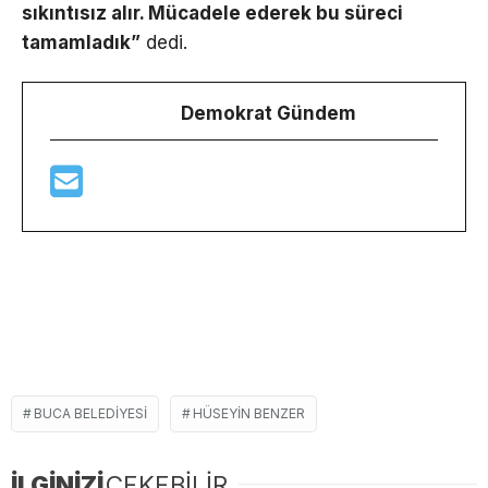
sıkıntısız alır. Mücadele ederek bu süreci
tamamladık”
dedi.
Demokrat Gündem
BUCA BELEDIYESI
HÜSEYIN BENZER
İLGİNİZİ
ÇEKEBİLİR