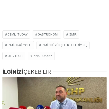
CEMIL TUGAY
GASTRONOMI
İZMIR
İZMIR BAĞ YOLU
İZMIR BÜYÜKŞEHIR BELEDIYESI,
OLIVTECH
PINAR OKYAY
İLGİNİZİ
ÇEKEBİLİR