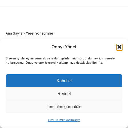
Ana Sayfa
›
Yerel Yönetimler
Onayı Yönet
İlkay Çiçek’in
avukatından: “Sızdırılan
Size en iyi deneyimi sunmak ve reklam gelirlerimizi sürdürebilmek için çerezleri
kullanıyoruz. Onay vererek teknolojik altyapımıza destek olabilirsiniz.
yazışmalar kurgusal ve
Kabul et
dijital montaj”
Reddet
Menderes Belediyesi’ne yönelik yürütülen
Tercihleri görüntüle
soruşturma kapsamında gözaltında bulunan
Belediye Başkanı İlkay Çiçek’in avukatı Atalay
Gizlilik Politikası
Künye
Aksay, kamuoyuna yansıyan mesajların sahte