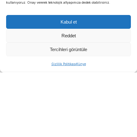
kullanıyoruz. Onay vererek teknolojik altyapımıza destek olabilirsiniz.
Kabul et
Reddet
Tercihleri görüntüle
Gizlilik Politikası
Künye
İzmir Büyükşehir Belediyesi, Torbalı’nın kuru
domates üreticileri ve tarım işçilerini yalnız
bırakmadı.