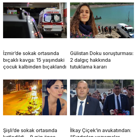
İzmir’de sokak ortasında
Gülistan Doku soruşturması:
bıçaklı kavga: 15 yaşındaki
2 dalgıç hakkında
çocuk kalbinden bıçaklandı
tutuklama kararı
Şişli’de sokak ortasında
İlkay Çiçek’in avukatından:
katledildi… 9 gün önce
“Sızdırılan yazışmalar