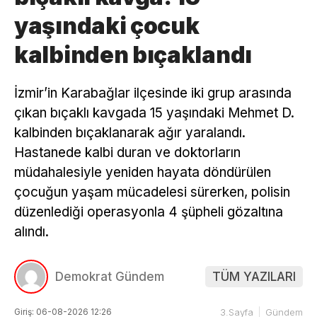
yaşındaki çocuk
kalbinden bıçaklandı
İzmir’in Karabağlar ilçesinde iki grup arasında
çıkan bıçaklı kavgada 15 yaşındaki Mehmet D.
kalbinden bıçaklanarak ağır yaralandı.
Hastanede kalbi duran ve doktorların
müdahalesiyle yeniden hayata döndürülen
çocuğun yaşam mücadelesi sürerken, polisin
düzenlediği operasyonla 4 şüpheli gözaltına
alındı.
Demokrat Gündem
TÜM YAZILARI
Giriş: 06-08-2026 12:26
3.Sayfa
Gündem