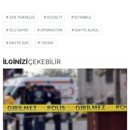
33'E YÜKSELDI
GÖZALTI
İSTANBUL
ÖLÜ SAYISI
OPERASYON
SAHTE ALKOL
SAHTE IÇKI
TEDAVI
İLGİNİZİ
ÇEKEBİLİR