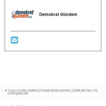
Demokrat Gündem
​TUNÇ SOYER, İZMIR BÜYÜKŞEHIR BELEDIYESI, İZMIR METRO, TİS
GÖRÜŞMELERI