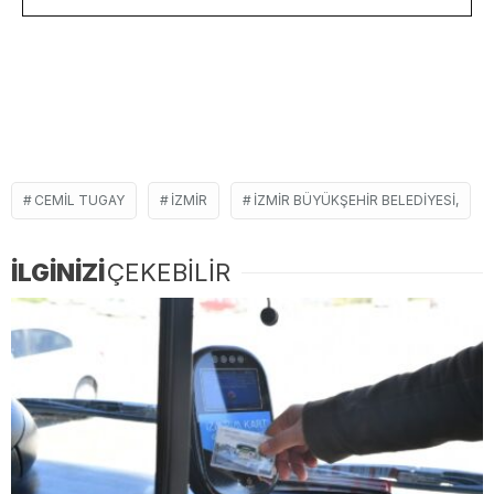
CEMIL TUGAY
İZMIR
İZMIR BÜYÜKŞEHIR BELEDIYESI,
İLGİNİZİ
ÇEKEBİLİR