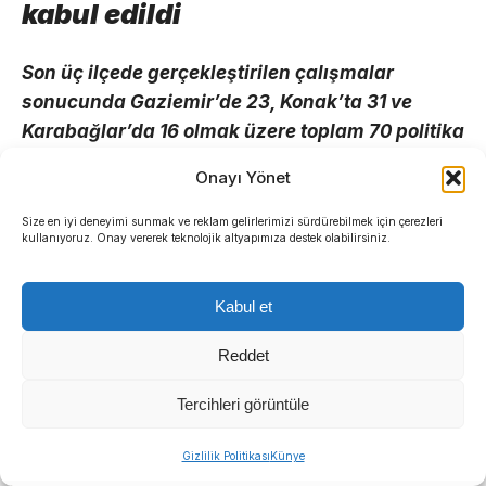
kabul edildi
Son üç ilçede gerçekleştirilen çalışmalar
sonucunda Gaziemir’de 23, Konak’ta 31 ve
Karabağlar’da 16 olmak üzere toplam 70 politika
önerisi oylanarak kayıt altına alındı.
Onayı Yönet
Size en iyi deneyimi sunmak ve reklam gelirlerimizi sürdürebilmek için çerezleri
kullanıyoruz. Onay vererek teknolojik altyapımıza destek olabilirsiniz.
Kabul et
Reddet
Tercihleri görüntüle
Sıradaki Haber
Gizlilik Politikası
Künye
Menderes Belediyesi’nde başkanvekili kim olacak?