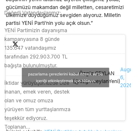
gücümüzü makamdan değil milletten, cesaretimizi
Değerli Vatandaşlarımız;
ülkemize duyduğumuz sevgiden alıyoruz. Milletin
partisi YENİ Parti’nin yolu açık olsun.”
YENİ Partimizin dayanışma
kampanyasına 8 günde
135.647 vatandaşımız
tarafından 292.903.700 TL
bağışta bulunulmuştur.
Aug
— Özgür CEYLAN
pazarlama çerezlerini kabul etmek ve bu
6,
içeriği etkinleştirmek için tıklayın
(@ozgurceylanYeni)
İktidar yürüyüşümüzde bize
202
inanan, emek veren, destek
olan ve omuz omuza
yürüyen tüm yurttaşlarımıza
teşekkür ediyoruz.
Toplanan…