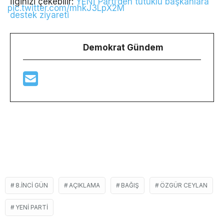
İlginizi çekebilir:
YENİ Parti’den tutuklu başkanlara
pic.twitter.com/mhkJ3LpX2M
destek ziyareti
Demokrat Gündem
8.INCI GÜN
AÇIKLAMA
BAĞIŞ
ÖZGÜR CEYLAN
YENI PARTI