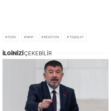
FESIH
MHP
REVIZYON
TEŞKILAT
İLGİNİZİ
ÇEKEBİLİR