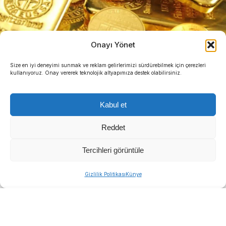
Onayı Yönet
Size en iyi deneyimi sunmak ve reklam gelirlerimizi sürdürebilmek için çerezleri
kullanıyoruz. Onay vererek teknolojik altyapımıza destek olabilirsiniz.
Kabul et
Reddet
Orta Doğu’daki deniz ticaretinin en kritik
Tercihleri görüntüle
noktasında sıcak temas yaşandı. Edinilen bilgilere
Gizlilik Politikası
Künye
göre İran, Keşm Adası yakınlarındaki patlamaların
ardından Hürmüz Boğazı’nda “düşmanca hedefler”
olarak tanımladığı unsurlara yönelik saldırı başlattı.