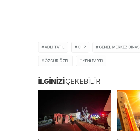
ADLI TATIL
CHP
GENEL MERKEZ BINAS
ÖZGÜR ÖZEL
YENI PARTI
İLGİNİZİ
ÇEKEBİLİR