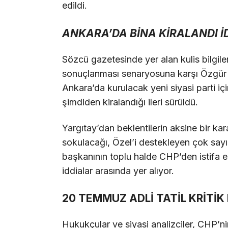
edildi.
ANKARA’DA BİNA KİRALANDI İ
Sözcü gazetesinde yer alan kulis bilgile
sonuçlanması senaryosuna karşı Özgür Öze
Ankara’da kurulacak yeni siyasi parti iç
şimdiden kiralandığı ileri sürüldü.
Yargıtay’dan beklentilerin aksine bir k
sokulacağı, Özel’i destekleyen çok sayıda
başkanının toplu halde CHP’den istifa ed
iddialar arasında yer alıyor.
20 TEMMUZ ADLİ TATİL KRİTİK 
Hukukçular ve siyasi analizciler, CHP’n