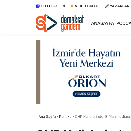
FOTO
GALERİ
VİDEO
GALERİ
YAZARLAR
ANASAYFA
PODCA
Ana Sayfa
›
Politika
›
CHP Kulislerinde ‘B Planı’ iddiası