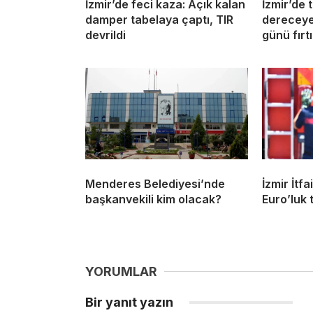
İzmir’de feci kaza: Açık kalan
İzmir’de 
damper tabelaya çaptı, TIR
dereceye
devrildi
günü fırtı
Menderes Belediyesi’nde
İzmir İtf
başkanvekili kim olacak?
Euro’luk t
YORUMLAR
Bir yanıt yazın