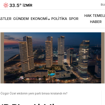
33.5
°
Biz
İZMIR
HAK TEMEL
STLER
GÜNDEM
EKONOMI
POLITIKA
SPOR
HABER
: Özgür Özel ekibinin yeni parti binası kiralandı mı?