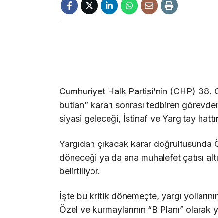
Cumhuriyet Halk Partisi’nin (CHP) 38. O
butlan” kararı sonrası tedbiren görevde
siyasi geleceği, İstinaf ve Yargıtay hat
Yargıdan çıkacak karar doğrultusunda Ö
döneceği ya da ana muhalefet çatısı al
belirtiliyor.
İşte bu kritik dönemeçte, yargı yolların
Özel ve kurmaylarının “B Planı” olarak ye