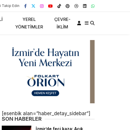
i Takip Edin
LI
YEREL
ÇEVRE-
YÖNETIMLER
İKLIM
[esenbik alan=”haber_detay_sidebar”]
SON HABERLER
İzmir’de feci kaza: Açık