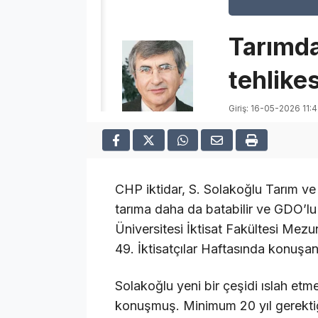
Tarımd
tehlikes
Giriş: 16-05-2026 11:
CHP iktidar, S. Solakoğlu Tarım ve
tarıma daha da batabilir ve GDO’lu ü
Üniversitesi İktisat Fakültesi Mez
49. İktisatçılar Haftasında konuşan
Solakoğlu yeni bir çeşidi ıslah et
konuşmuş. Minimum 20 yıl gerektiğ