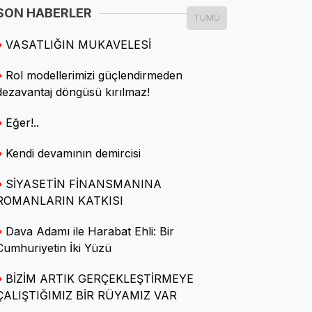
SON HABERLER
TÜMÜ
Seniye Nazik Işık
VASATLIĞIN MUKAVELESİ
Neşemizi çalamayacaklar
Rol modellerimizi güçlendirmeden
dezavantaj döngüsü kırılmaz!
Özgün Utku
Eğer!..
Aklım fikrim CHP'de
Kendi devamının demircisi
Ömer Faruk ELBEK
SİYASETİN FİNANSMANINA
Tezgâhın Altında Kalan
ROMANLARIN KATKISI
Bereket
Dava Adamı ile Harabat Ehli: Bir
Cumhuriyetin İki Yüzü
Prof. Dr. Tayfun ÖZKAYA
BİZİM ARTIK GERÇEKLEŞTİRMEYE
Tarımda GDO ve korsan tohum
ÇALIŞTIĞIMIZ BİR RÜYAMIZ VAR
tehlikesi