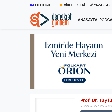
FOTO
GALERİ
VİDEO
GALERİ
YAZARLAR
ANASAYFA
PODCA
Prof. Dr. Tay
e-posta:
ozkayatayf