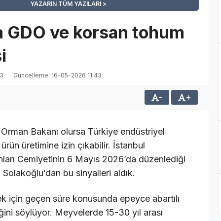
YAZARIN TÜM YAZILARI
a GDO ve korsan tohum
i
43
Güncelleme: 16-05-2026 11:43
-
+
 Orman Bakanı olursa Türkiye endüstriyel
rün üretimine izin çıkabilir. İstanbul
unları Cemiyetinin 6 Mayıs 2026’da düzenlediği
 Solakoğlu’dan bu sinyalleri aldık.
mek için geçen süre konusunda epeyce abartılı
ini söylüyor. Meyvelerde 15-30 yıl arası