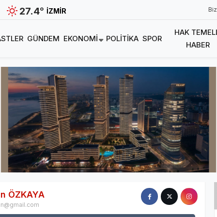
27.4
°
Biz
İZMIR
HAK TEMEL
STLER
GÜNDEM
EKONOMI
POLITIKA
SPOR
HABER
fun ÖZKAYA
un@gmail.com