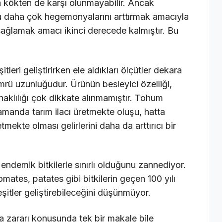
ına kökten de karşı olunmayabilir. Ancak
mu daha çok hegemonyalarını arttırmak amacıyla
 sağlamak amacı ikinci derecede kalmıştır. Bu
tleri geliştirirken ele aldıkları ölçütler dekara
 ömrü uzunluğudur. Ürünün besleyici özelliği,
anaklılığı çok dikkate alınmamıştır. Tohum
zamanda tarım ilacı üretmekte oluşu, hatta
mekte olması gelirlerini daha da arttırıcı bir
ndemik bitkilerle sınırlı olduğunu zannediyor.
ates, patates gibi bitkilerin geçen 100 yılı
şitler geliştirebileceğini düşünmüyor.
a zararı konusunda tek bir makale bile