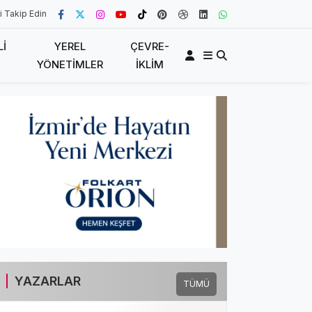
i Takip Edin
LI
YEREL
ÇEVRE-
YÖNETIMLER
İKLIM
YAZARLAR
TÜMÜ