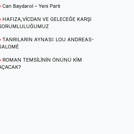
Can Baydarol – Yeni Parti
HAFIZA,VİCDAN VE GELECEĞE KARŞI
Av. Arca Deniz KARA
SORUMLULUĞUMUZ
SORU-CEVAPLARLA KİRA
HUKUKU
TANRILARIN AYNASI: LOU ANDREAS-
SALOMÉ
ROMAN TEMSİLİNİN ÖNÜNÜ KİM
Caba bennâk
AÇACAK?
Kendine Hayran Kentler ve
Kırılgan Gerçeklikler
Halide Demir Polatlı
Yerel Yönetimleri
'Mülksüzleştirme' İzmirlileri
kızdırdı : Üç sembol bina için
'tahliye' riski kapıda