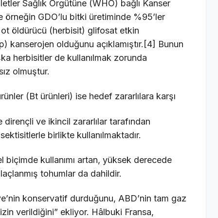
lletler Sağlık Örgütüne (WHO) bağlı Kanser
ile örneğin GDO’lu bitki üretiminde %95’ler
t öldürücü (herbisit) glifosat etkin
) kanserojen olduğunu açıklamıştır.[4] Bunun
ka herbisitler de kullanılmak zorunda
sız olmuştur.
rünler (Bt ürünleri) ise hedef zararlılara karşı
e dirençli ve ikincil zararlılar tarafından
tisitlerle birlikte kullanılmaktadır.
el biçimde kullanımı artan, yüksek derecede
 ilaçlanmış tohumlar da dahildir.
’nin konservatif durduğunu, ABD’nin tam gaz
zin verildiğini” ekliyor. Hâlbuki Fransa,