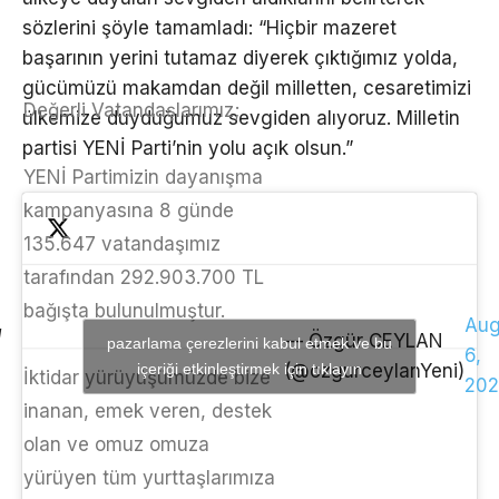
sözlerini şöyle tamamladı: “Hiçbir mazeret
başarının yerini tutamaz diyerek çıktığımız yolda,
gücümüzü makamdan değil milletten, cesaretimizi
Değerli Vatandaşlarımız;
ülkemize duyduğumuz sevgiden alıyoruz. Milletin
partisi YENİ Parti’nin yolu açık olsun.”
YENİ Partimizin dayanışma
kampanyasına 8 günde
135.647 vatandaşımız
tarafından 292.903.700 TL
bağışta bulunulmuştur.
Aug
— Özgür CEYLAN
pazarlama çerezlerini kabul etmek ve bu
6,
içeriği etkinleştirmek için tıklayın
(@ozgurceylanYeni)
İktidar yürüyüşümüzde bize
202
inanan, emek veren, destek
olan ve omuz omuza
yürüyen tüm yurttaşlarımıza