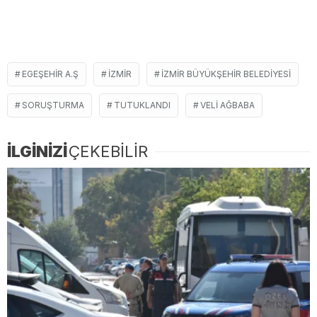
EGEŞEHIR A.Ş
İZMIR
İZMIR BÜYÜKŞEHIR BELEDIYESI
SORUŞTURMA
TUTUKLANDI
VELI AĞBABA
İLGİNİZİ
ÇEKEBİLİR