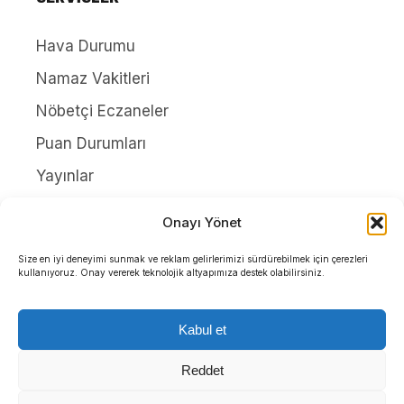
Hava Durumu
Namaz Vakitleri
Nöbetçi Eczaneler
Puan Durumları
Yayınlar
HAKKIMIZDA
Onayı Yönet
İletişim
Size en iyi deneyimi sunmak ve reklam gelirlerimizi sürdürebilmek için çerezleri
kullanıyoruz. Onay vererek teknolojik altyapımıza destek olabilirsiniz.
Künye
Yazarlar
Kabul et
Gizlilik Politikası
Reddet