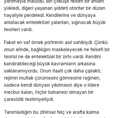
yarılmayla maluldü. Biri çöküşe felsefi bir anlam
yükledi, diğeri yaşanan şiddeti otoriter bir düzen
hayaliyle perdeledi. Kendilerine ve dünyaya
anlatacak entelektüel yalanları, sığınacak büyük
teorileri vardı.
Fakat en saf örnek portrenin asıl sahibiydi. Çünkü
onun elinde, bağlılığını maskeleyecek ne felsefi bir
teorisi ne de entelektüel bir zırhı vardı. Kendini
kandırabileceği büyük kavramların arkasına
saklanamıyordu. Onun itaati çok daha çıplaktı;
rejimin mutlak çürümesini görmesine rağmen,
sadece kendi dünyası yıkılmasın diye o lidere
mecbur kalan, hiçbir bahanesi olmayan bir
çaresizlik teslimiyetiydi.
Tanımladığım bu zihinsel felç ve arafta kalma