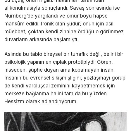
Bu uçuş, onun İngiliz makamları tarafından
alıkonulmasıyla sonuçlandı. Savaş sonrasında ise
Nürnberg’de yargılandı ve ömür boyu hapse
mahkûm edildi. İronik olan şudur; onun için asıl
müebbet, çoktan kendi zihnine ördüğü o görünmez
duvarların arkasında başlamıştı.
Aslında bu tablo bireysel bir tuhaflık değil, belirli bir
psikolojik yapının en çıplak prototipiydi: Gören,
hisseden, şüphe duyan ama kopamayan insan.
İnsanın bu evrensel sıkışmışlığını, yozlaşmayı görüp
de kendi varoluşsal zeminini kaybetmemek için
merkeze bağlanma halini tam da bu yüzden
Hessizm olarak adlandırıyorum.