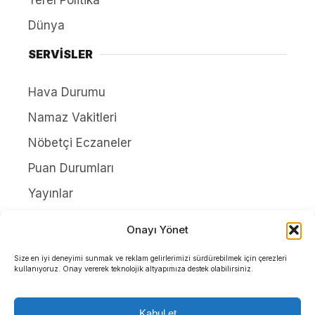
Yerel Politika
Dünya
SERVİSLER
Hava Durumu
Namaz Vakitleri
Nöbetçi Eczaneler
Puan Durumları
Yayınlar
HAKKIMIZDA
Onayı Yönet
İletişim
Size en iyi deneyimi sunmak ve reklam gelirlerimizi sürdürebilmek için çerezleri
kullanıyoruz. Onay vererek teknolojik altyapımıza destek olabilirsiniz.
Künye
Yazarlar
Kabul et