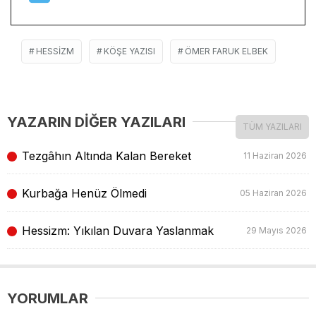
HESSIZM
KÖŞE YAZISI
ÖMER FARUK ELBEK
YAZARIN DİĞER YAZILARI
TÜM YAZILARI
Tezgâhın Altında Kalan Bereket
11 Haziran 2026
Kurbağa Henüz Ölmedi
05 Haziran 2026
Hessizm: Yıkılan Duvara Yaslanmak
29 Mayıs 2026
YORUMLAR