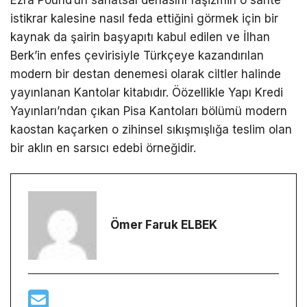
Ezra Pound’un sanatsal dehasını faşizmin o sahte
istikrar kalesine nasıl feda ettiğini görmek için bir
kaynak da şairin başyapıtı kabul edilen ve İlhan
Berk’in enfes çevirisiyle Türkçeye kazandırılan
modern bir destan denemesi olarak ciltler halinde
yayınlanan Kantolar kitabıdır. Öözellikle Yapı Kredi
Yayınları’ndan çıkan Pisa Kantoları bölümü modern
kaostan kaçarken o zihinsel sıkışmışlığa teslim olan
bir aklın en sarsıcı edebi örneğidir.
Ömer Faruk ELBEK