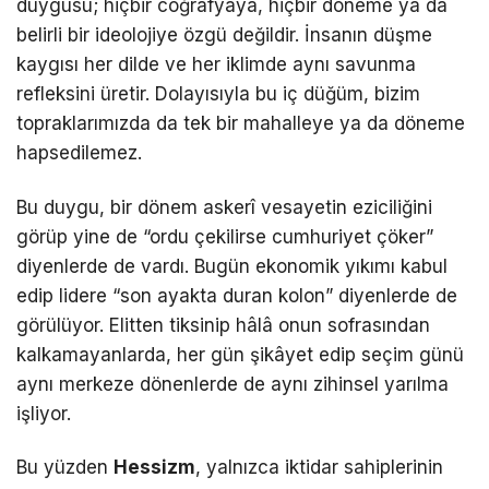
duygusu; hiçbir coğrafyaya, hiçbir döneme ya da
belirli bir ideolojiye özgü değildir. İnsanın düşme
kaygısı her dilde ve her iklimde aynı savunma
refleksini üretir. Dolayısıyla bu iç düğüm, bizim
topraklarımızda da tek bir mahalleye ya da döneme
hapsedilemez.
Bu duygu, bir dönem askerî vesayetin eziciliğini
görüp yine de “ordu çekilirse cumhuriyet çöker”
diyenlerde de vardı. Bugün ekonomik yıkımı kabul
edip lidere “son ayakta duran kolon” diyenlerde de
görülüyor. Elitten tiksinip hâlâ onun sofrasından
kalkamayanlarda, her gün şikâyet edip seçim günü
aynı merkeze dönenlerde de aynı zihinsel yarılma
işliyor.
Bu yüzden
Hessizm
, yalnızca iktidar sahiplerinin