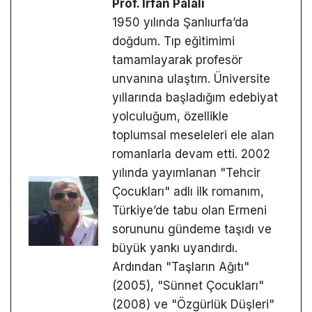
Prof. İrfan Palalı
1950 yılında Şanlıurfa’da
doğdum. Tıp eğitimimi
tamamlayarak profesör
unvanına ulaştım. Üniversite
yıllarında başladığım edebiyat
yolculuğum, özellikle
toplumsal meseleleri ele alan
romanlarla devam etti. 2002
yılında yayımlanan "Tehcir
Çocukları" adlı ilk romanım,
Türkiye’de tabu olan Ermeni
sorununu gündeme taşıdı ve
büyük yankı uyandırdı.
Ardından "Taşların Ağıtı"
(2005), "Sünnet Çocukları"
(2008) ve "Özgürlük Düşleri"