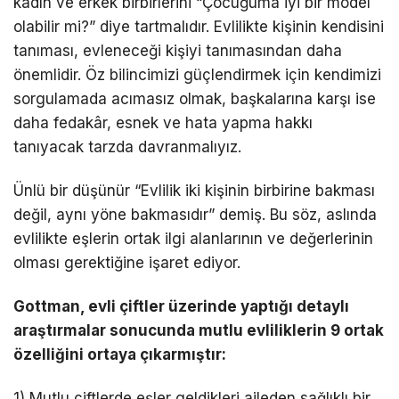
kadın ve erkek birbirlerini “Çocuğuma iyi bir model
olabilir mi?” diye tartmalıdır. Evlilikte kişinin kendisini
tanıması, evleneceği kişiyi tanımasından daha
önemlidir. Öz bilincimizi güçlendirmek için kendimizi
sorgulamada acımasız olmak, başkalarına karşı ise
daha fedakâr, esnek ve hata yapma hakkı
tanıyacak tarzda davranmalıyız.
Ünlü bir düşünür “Evlilik iki kişinin birbirine bakması
değil, aynı yöne bakmasıdır” demiş. Bu söz, aslında
evlilikte eşlerin ortak ilgi alanlarının ve değerlerinin
olması gerektiğine işaret ediyor.
Gottman, evli çiftler üzerinde yaptığı detaylı
araştırmalar sonucunda mutlu evliliklerin 9 ortak
özelliğini ortaya çıkarmıştır:
1) Mutlu çiftlerde eşler geldikleri aileden sağlıklı bir