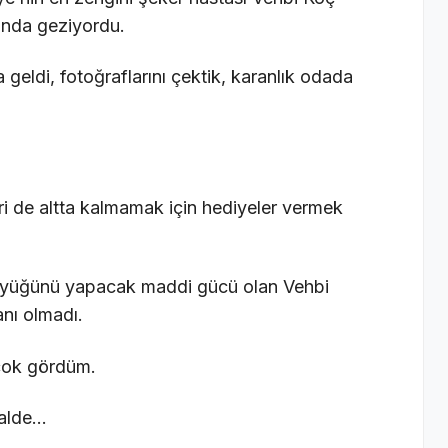
sında geziyordu.
 geldi, fotoğraflarını çektik, karanlık odada
eri de altta kalmamak için hediyeler vermek
büyüğünü yapacak maddi gücü olan Vehbi
anı olmadı.
 çok gördüm.
halde…