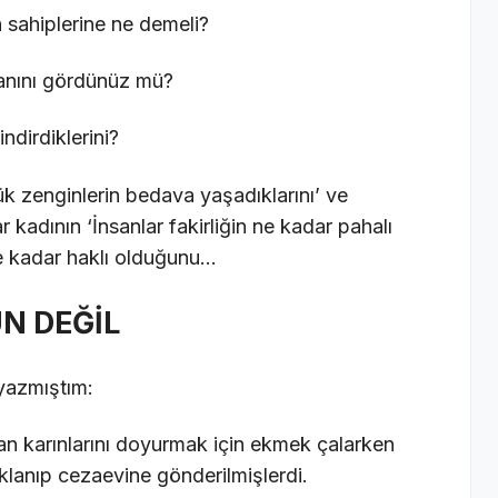
n sahiplerine ne demeli?
yanını gördünüz mü?
ndirdiklerini?
k zenginlerin bedava yaşadıklarını’ ve
kadının ‘İnsanlar fakirliğin ne kadar pahalı
ne kadar haklı olduğunu…
N DEĞİL
yazmıştım:
an karınlarını doyurmak için ekmek çalarken
klanıp cezaevine gönderilmişlerdi.