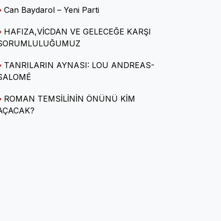
Can Baydarol – Yeni Parti
HAFIZA,VİCDAN VE GELECEĞE KARŞI
Av. Arca Deniz KARA
SORUMLULUĞUMUZ
SORU-CEVAPLARLA KİRA
HUKUKU
TANRILARIN AYNASI: LOU ANDREAS-
SALOMÉ
ROMAN TEMSİLİNİN ÖNÜNÜ KİM
Caba bennâk
AÇACAK?
Kendine Hayran Kentler ve
Kırılgan Gerçeklikler
Halide Demir Polatlı
Yerel Yönetimleri
'Mülksüzleştirme' İzmirlileri
kızdırdı : Üç sembol bina için
'tahliye' riski kapıda