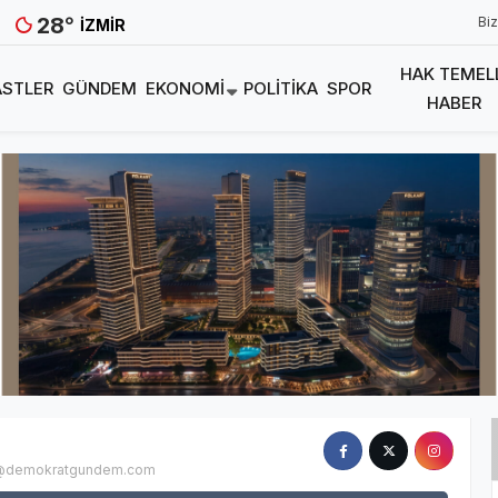
28
°
Biz
İZMIR
HAK TEMEL
STLER
GÜNDEM
EKONOMI
POLITIKA
SPOR
HABER
e@demokratgundem.com