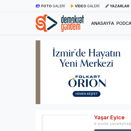
FOTO
GALERİ
VİDEO
GALERİ
YAZARLAR
ANASAYFA
PODCA
Yaşar Eyice
e-posta:
yasareyic