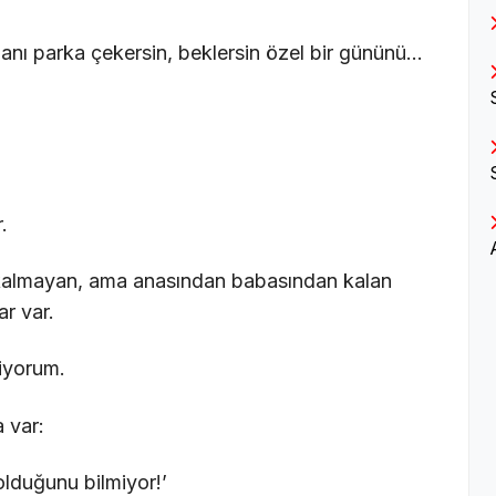
abanı parka çekersin, beklersin özel bir gününü…
.
i kalmayan, ama anasından babasından kalan
r var.
liyorum.
 var:
 olduğunu bilmiyor!’