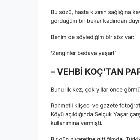
Bu sözü, hasta kızının sağlığına ka
gördüğüm bir bekar kadından du
Benim de söylediğim bir söz var:
‘Zenginler bedava yaşar!’
– VEHBİ KOÇ’TAN P
Bunu ilk kez, çok yıllar önce görm
Rahmetli klişeci ve gazete fotoğr
Köyü açıldığında Selçuk Yaşar çar
kullanımına vermişti.
Bir gün ziyaretine gittiğimde, Türk