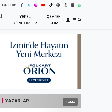
i Takip Edin
LI
YEREL
ÇEVRE-
YÖNETIMLER
İKLIM
YAZARLAR
TÜMÜ