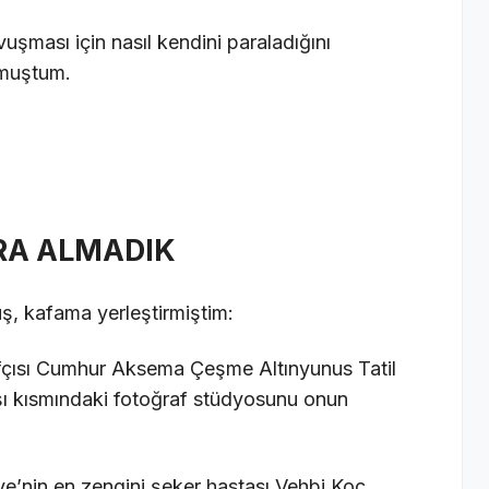
vuşması için nasıl kendini paraladığını
ymuştum.
ARA ALMADIK
üş, kafama yerleştirmiştim:
afçısı Cumhur Aksema Çeşme Altınyunus Tatil
şı kısmındaki fotoğraf stüdyosunu onun
iye’nin en zengini şeker hastası Vehbi Koç