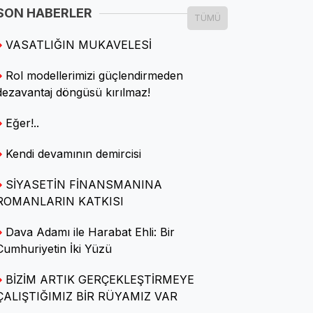
SON HABERLER
TÜMÜ
Seniye Nazik Işık
VASATLIĞIN MUKAVELESİ
Neşemizi çalamayacaklar
Rol modellerimizi güçlendirmeden
dezavantaj döngüsü kırılmaz!
Özgün Utku
Eğer!..
Aklım fikrim CHP'de
Kendi devamının demircisi
Ömer Faruk ELBEK
SİYASETİN FİNANSMANINA
Tezgâhın Altında Kalan
ROMANLARIN KATKISI
Bereket
Dava Adamı ile Harabat Ehli: Bir
Cumhuriyetin İki Yüzü
Prof. Dr. Tayfun ÖZKAYA
BİZİM ARTIK GERÇEKLEŞTİRMEYE
Tarımda GDO ve korsan tohum
ÇALIŞTIĞIMIZ BİR RÜYAMIZ VAR
tehlikesi