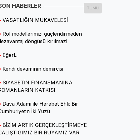
SON HABERLER
TÜMÜ
Seniye Nazik Işık
VASATLIĞIN MUKAVELESİ
Neşemizi çalamayacaklar
Rol modellerimizi güçlendirmeden
dezavantaj döngüsü kırılmaz!
Özgün Utku
Eğer!..
Aklım fikrim CHP'de
Kendi devamının demircisi
Ömer Faruk ELBEK
SİYASETİN FİNANSMANINA
Tezgâhın Altında Kalan
ROMANLARIN KATKISI
Bereket
Dava Adamı ile Harabat Ehli: Bir
Cumhuriyetin İki Yüzü
Prof. Dr. Tayfun ÖZKAYA
BİZİM ARTIK GERÇEKLEŞTİRMEYE
Tarımda GDO ve korsan tohum
ÇALIŞTIĞIMIZ BİR RÜYAMIZ VAR
tehlikesi