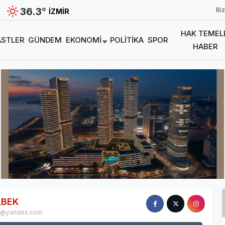
36.3
°
Biz
İZMIR
HAK TEMEL
STLER
GÜNDEM
EKONOMI
POLITIKA
SPOR
HABER
LBEK
k@yandex.com