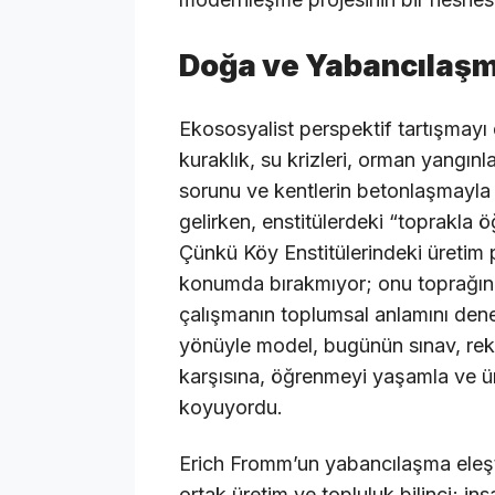
Doğa ve Yabancılaşm
Ekososyalist perspektif tartışmayı do
kuraklık, su krizleri, orman yangınla
sorunu ve kentlerin betonlaşmayl
gelirken, enstitülerdeki “toprakla
Çünkü Köy Enstitülerindeki üretim pr
konumda bırakmıyor; onu toprağı
çalışmanın toplumsal anlamını den
yönüyle model, bugünün sınav, reka
karşısına, öğrenmeyi yaşamla ve üre
koyuyordu.
Erich Fromm’un yabancılaşma eleştir
ortak üretim ve topluluk bilinci; in