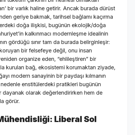
an’ bir varlık haline getirir. Ancak burada dürüst
ünden geriye bakmak, tarihsel bağlamı kaçırma
ülerdeki doğa ilişkisi, bugünün ekolojik/doğa
mhuriyet’in kalkınmacı modernleşme idealinin
ın gördüğü sınır tam da burada belirginleşir:
koruyan bir felsefeye değil, onu insan
yeniden organize eden, “ehlileştiren” bir
la kurulan bağ, ekosistemi korumaktan ziyade,
doğayı modern sanayinin bir paydaşı kılmanın
nedenle enstitülerdeki pratikleri bugünün
 bir dayanak olarak değerlendirirken hem de
da görür.
ühendisliği: Liberal Sol