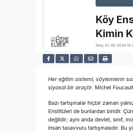
Köy Ens
Kimin 
Giriş: 22-05-2026 16:
Her eğitim sistemi, söylemlerin sa
siyasal bir araçtır.
Michel Foucaul
Bazı tartışmalar hiçbir zaman yaln
Enstitüleri de bunlardan biridir. Ç
değildir; aynı anda devlet, sınıf, m
insan tasavvuru tartışmasıdır. Bu y