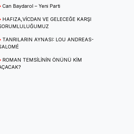
Can Baydarol – Yeni Parti
HAFIZA,VİCDAN VE GELECEĞE KARŞI
Av. Arca Deniz KARA
SORUMLULUĞUMUZ
SORU-CEVAPLARLA KİRA
HUKUKU
TANRILARIN AYNASI: LOU ANDREAS-
SALOMÉ
ROMAN TEMSİLİNİN ÖNÜNÜ KİM
Caba bennâk
AÇACAK?
Kendine Hayran Kentler ve
Kırılgan Gerçeklikler
Halide Demir Polatlı
Yerel Yönetimleri
'Mülksüzleştirme' İzmirlileri
kızdırdı : Üç sembol bina için
'tahliye' riski kapıda