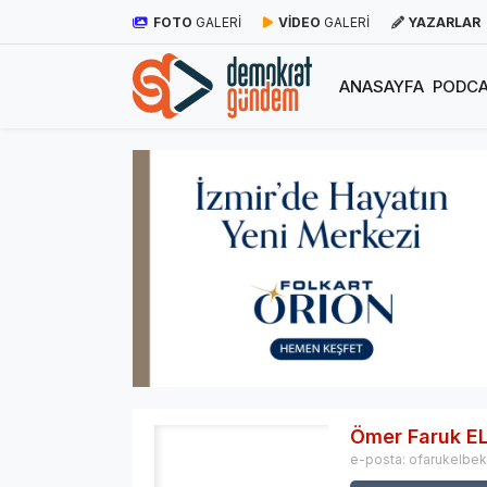
FOTO
GALERİ
VİDEO
GALERİ
YAZARLAR
ANASAYFA
PODCA
Ömer Faruk E
e-posta:
ofarukelbe