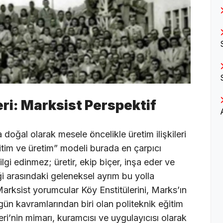
leri: Marksist Perspektif
 doğal olarak mesele öncelikle üretim ilişkileri
itim ve üretim” modeli burada en çarpıcı
lgi edinmez; üretir, ekip biçer, inşa eder ve
i arasındaki geleneksel ayrım bu yolla
Marksist yorumcular Köy Enstitülerini, Marks’ın
gün kavramlarından biri olan politeknik eğitim
eri’nin mimarı, kuramcısı ve uygulayıcısı olarak