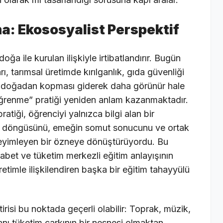
a: Ekososyalist Perspektif
ğa ile kurulan ilişkiyle irtibatlandırır. Bugün
rı, tarımsal üretimde kırılganlık, gıda güvenliği
a doğadan kopması giderek daha görünür hale
 öğrenme” pratiği yeniden anlam kazanmaktadır.
atiği, öğrenciyi yalnızca bilgi alan bir
n döngüsünü, emeğin somut sonucunu ve ortak
eyimleyen bir özneye dönüştürüyordu. Bu
bet ve tüketim merkezli eğitim anlayışının
timle ilişkilendiren başka bir eğitim tahayyülü
isi bu noktada geçerli olabilir: Toprak, müzik,
sanı tüketim çarkının bir nesnesi olmaktan