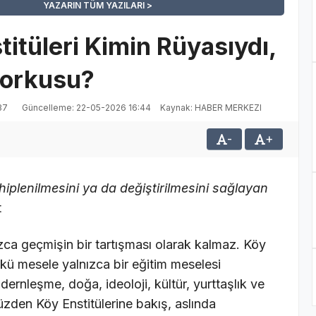
YAZARIN TÜM YAZILARI
titüleri Kimin Rüyasıydı,
Korkusu?
37
Güncelleme: 22-05-2026 16:44
Kaynak: HABER MERKEZI
-
+
hiplenilmesini ya da değiştirilmesini sağlayan
t
ızca geçmişin bir tartışması olarak kalmaz. Köy
ünkü mesele yalnızca bir eğitim meselesi
odernleşme, doğa, ideoloji, kültür, yurttaşlık ve
üzden Köy Enstitülerine bakış, aslında