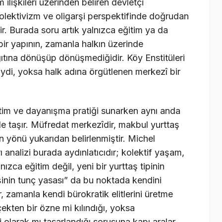
 ilişkileri üzerinden beliren devletçi
olektivizm ve oligarşi perspektifinde doğrudan
ir. Burada soru artık yalnızca eğitim ya da
 bir yapının, zamanla halkın üzerinde
ıtına dönüşüp dönüşmediğidir. Köy Enstitüleri
iydi, yoksa halk adına örgütlenen merkezî bir
etim ve dayanışma pratiği sunarken aynı anda
de taşır. Müfredat merkezîdir, makbul yurttaş
n yönü yukarıdan belirlenmiştir. Michel
 analizi burada aydınlatıcıdır; kolektif yaşam,
ızca eğitim değil, yeni bir yurttaş tipinin
rşinin tunç yasası” da bu noktada kendini
ar, zamanla kendi bürokratik elitlerini üretme
çekten bir özne mi kılındığı, yoksa
olarak mı tasarlandığı sorusuna kapı aralar.