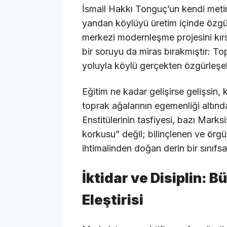
İsmail Hakkı Tonguç’un kendi metinl
yandan köylüyü üretim içinde özgür
merkezi modernleşme projesini kırsa
bir soruyu da miras bırakmıştır: T
yoluyla köylü gerçekten özgürleşeb
Eğitim ne kadar gelişirse gelişsin,
toprak ağalarının egemenliği altı
Enstitülerinin tasfiyesi, bazı Mar
korkusu” değil; bilinçlenen ve örg
ihtimalinden doğan derin bir sınıfs
İktidar ve Disiplin: 
Eleştirisi