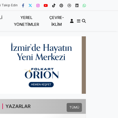
i Takip Edin
LI
YEREL
ÇEVRE-
YÖNETIMLER
İKLIM
YAZARLAR
TÜMÜ