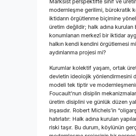
Marksist perspektifte sınıf ve üretim
modernleşme gerilimi, bürokratik k
iktidarın örgütlenme biçimine yönel
üretim değildir; halk adına kurulan
konumlanan merkezî bir iktidar ayg
halkın kendi kendini örgütlemesi m
aydınlanma projesi mi?
Kurumlar kolektif yaşam, ortak ür
devletin ideolojik yönlendirmesini 
modeli tek tiptir ve modernleşmeni
Foucault’nun disiplin mekanizmaları
üretim disiplini ve günlük düzen yaln
inşasıdır. Robert Michels’in “oliga
hatırlatır: Halk adına kurulan yapıl
riski taşır. Bu durum, köylünün ger
modernleşme projesinin bir nesnesi 