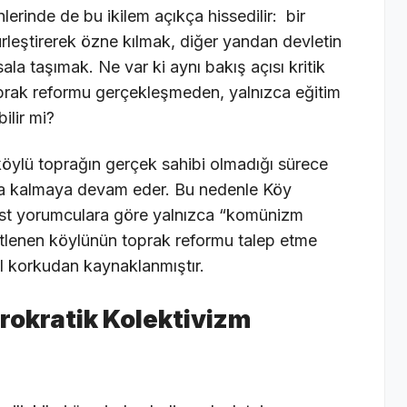
erinde de bu ikilem açıkça hissedilir: bir
leştirerek özne kılmak, diğer yandan devletin
la taşımak. Ne var ki aynı bakış açısı kritik
oprak reformu gerçekleşmeden, yalnızca eğitim
ilir mi?
 köylü toprağın gerçek sahibi olmadığı sürece
nda kalmaya devam eder. Bu nedenle Köy
ksist yorumculara göre yalnızca “komünizm
ütlenen köylünün toprak reformu talep etme
al korkudan kaynaklanmıştır.
Bürokratik Kolektivizm