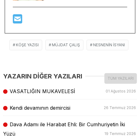
KÖŞE YAZISI
MÜJDAT ÇALIŞ
NESNENIN İSYANI
YAZARIN DİĞER YAZILARI
TÜM YAZILARI
VASATLIĞIN MUKAVELESİ
01 Ağustos 2026
Kendi devamının demircisi
26 Temmuz 2026
Dava Adamı ile Harabat Ehli: Bir Cumhuriyetin İki
Yüzü
19 Temmuz 2026