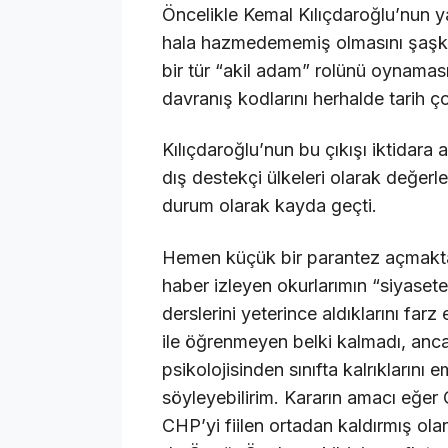
Öncelikle Kemal Kılıçdaroğlu’nun ya
hala hazmedememiş olmasını şaşkınl
bir tür “akil adam” rolünü oynaması
davranış kodlarını herhalde tarih ç
Kılıçdaroğlu’nun bu çıkışı iktidara a
dış destekçi ülkeleri olarak değerle
durum olarak kayda geçti.
Hemen küçük bir parantez açmakta y
haber izleyen okurlarımın “siyasete
derslerini yeterince aldıklarını far
ile öğrenmeyen belki kalmadı, anca
psikolojisinden sınıfta kalrıklarını e
söyleyebilirim. Kararın amacı eğer
CHP’yi fiilen ortadan kaldırmış ola