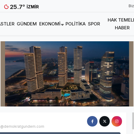
25.7
°
Biz
İZMIR
HAK TEMEL
STLER
GÜNDEM
EKONOMI
POLITIKA
SPOR
HABER
ol@demokratgundem.com