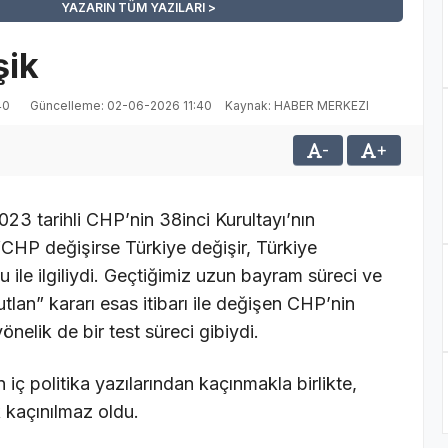
YAZARIN TÜM YAZILARI
şik
40
Güncelleme: 02-06-2026 11:40
Kaynak: HABER MERKEZI
-
+
023 tarihli CHP’nin 38inci Kurultayı’nın
“CHP değişirse Türkiye değişir, Türkiye
 ile ilgiliydi. Geçtiğimiz uzun bayram süreci ve
lan” kararı esas itibarı ile değişen CHP’nin
önelik de bir test süreci gibiydi.
ç politika yazılarından kaçınmakla birlikte,
k kaçınılmaz oldu.