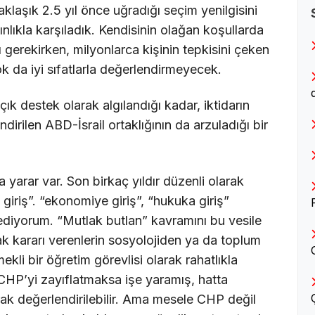
klaşık 2.5 yıl önce uğradığı seçim yenilgisini
ıkla karşıladık. Kendisinin olağan koşullarda
 gerekirken, milyonlarca kişinin tepkisini çeken
ok da iyi sıfatlarla değerlendirmeyecek.
çık destek olarak algılandığı kadar, iktidarın
ndirilen ABD-İsrail ortaklığının da arzuladığı bir
arar var. Son birkaç yıldır düzenli olarak
 giriş”. “ekonomiye giriş”, “hukuka giriş”
z ediyorum. “Mutlak butlan” kavramını bu vesile
k kararı verenlerin sosyolojiden ya da toplum
mekli bir öğretim görevlisi olarak rahatlıkla
 CHP’yi zayıflatmaksa işe yaramış, hatta
rak değerlendirilebilir. Ama mesele CHP değil