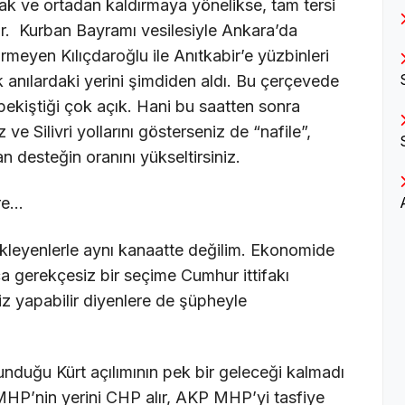
ak ve ortadan kaldırmaya yönelikse, tam tersi
ir. Kurban Bayramı vesilesiyle Ankara’da
rmeyen Kılıçdaroğlu ile Anıtkabir’e yüzbinleri
 anılardaki yerini şimdiden aldı. Bu çerçevede
le pekiştiği çok açık. Hani bu saatten sonra
ve Silivri yollarını gösterseniz de “nafile”,
lan desteğin oranını yükseltirsiniz.
re…
kleyenlerle aynı kanaatte değilim. Ekonomide
kça gerekçesiz bir seçime Cumhur ittifakı
iz yapabilir diyenlere de şüpheyle
nduğu Kürt açılımının pek bir geleceği kalmadı
HP’nin yerini CHP alır, AKP MHP’yi tasfiye