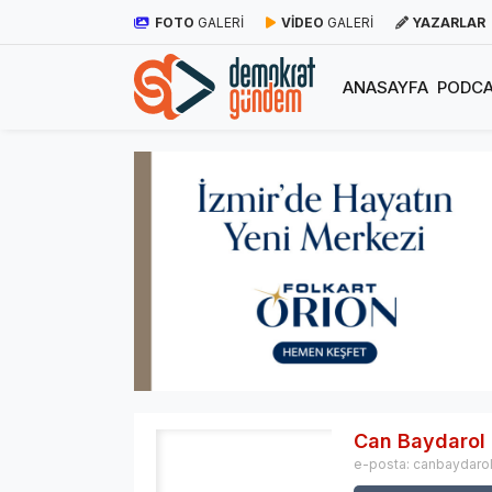
FOTO
GALERİ
VİDEO
GALERİ
YAZARLAR
ANASAYFA
PODCA
Can Baydarol
e-posta:
canbaydar