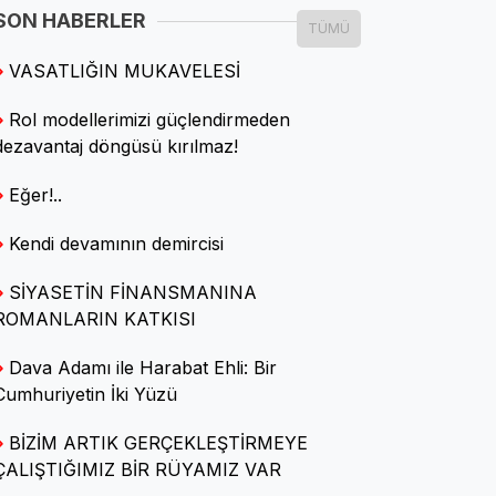
SON HABERLER
TÜMÜ
Seniye Nazik Işık
VASATLIĞIN MUKAVELESİ
Neşemizi çalamayacaklar
Rol modellerimizi güçlendirmeden
dezavantaj döngüsü kırılmaz!
Özgün Utku
Eğer!..
Aklım fikrim CHP'de
Kendi devamının demircisi
Ömer Faruk ELBEK
SİYASETİN FİNANSMANINA
Tezgâhın Altında Kalan
ROMANLARIN KATKISI
Bereket
Dava Adamı ile Harabat Ehli: Bir
Cumhuriyetin İki Yüzü
Prof. Dr. Tayfun ÖZKAYA
BİZİM ARTIK GERÇEKLEŞTİRMEYE
Tarımda GDO ve korsan tohum
ÇALIŞTIĞIMIZ BİR RÜYAMIZ VAR
tehlikesi