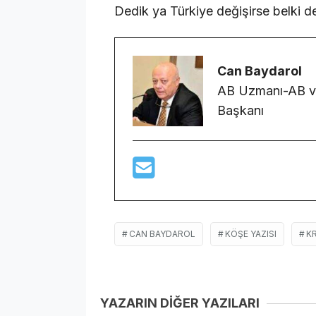
Dedik ya Türkiye değişirse belki 
Can Baydarol
AB Uzmanı-AB ve
Başkanı
CAN BAYDAROL
KÖŞE YAZISI
KR
YAZARIN DİĞER YAZILARI