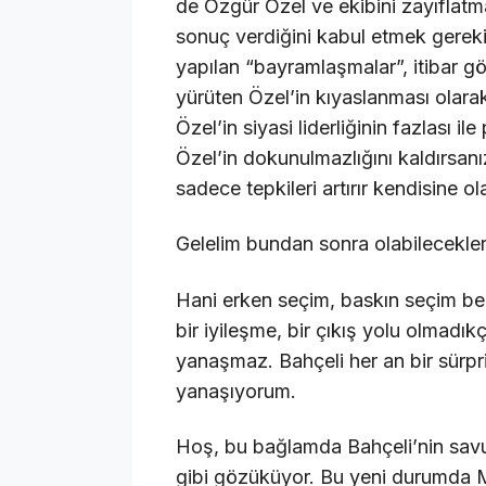
de Özgür Özel ve ekibini zayıflatm
sonuç verdiğini kabul etmek gerek
yapılan “bayramlaşmalar”, itibar gö
yürüten Özel’in kıyaslanması olarak
Özel’in siyasi liderliğinin fazlası i
Özel’in dokunulmazlığını kaldırsanız 
sadece tepkileri artırır kendisine o
Gelelim bundan sonra olabilecekle
Hani erken seçim, baskın seçim be
bir iyileşme, bir çıkış yolu olmadı
yanaşmaz. Bahçeli her an bir sürpr
yanaşıyorum.
Hoş, bu bağlamda Bahçeli’nin savu
gibi gözüküyor. Bu yeni durumda M