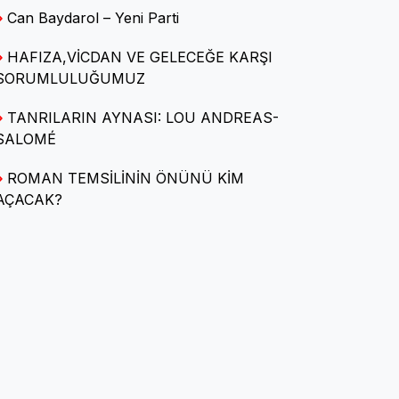
Can Baydarol – Yeni Parti
HAFIZA,VİCDAN VE GELECEĞE KARŞI
Av. Arca Deniz KARA
SORUMLULUĞUMUZ
SORU-CEVAPLARLA KİRA
HUKUKU
TANRILARIN AYNASI: LOU ANDREAS-
SALOMÉ
ROMAN TEMSİLİNİN ÖNÜNÜ KİM
Caba bennâk
AÇACAK?
Kendine Hayran Kentler ve
Kırılgan Gerçeklikler
Halide Demir Polatlı
Yerel Yönetimleri
'Mülksüzleştirme' İzmirlileri
kızdırdı : Üç sembol bina için
'tahliye' riski kapıda