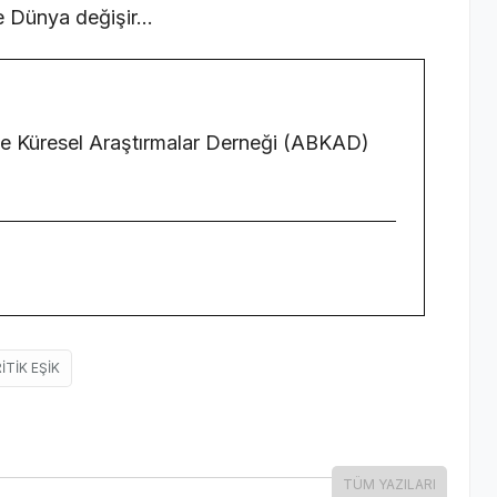
de Dünya değişir…
 Küresel Araştırmalar Derneği (ABKAD)
ITIK EŞIK
TÜM YAZILARI