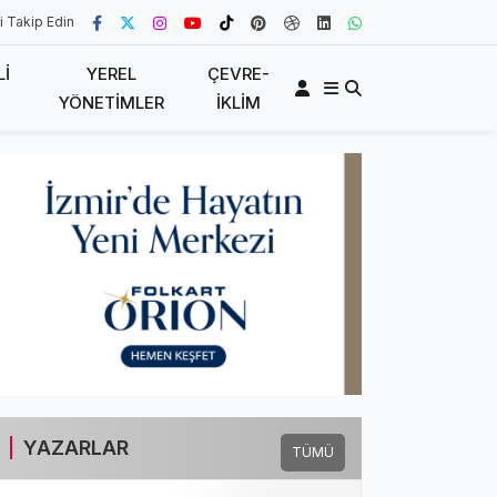
i Takip Edin
LI
YEREL
ÇEVRE-
YÖNETIMLER
İKLIM
YAZARLAR
TÜMÜ